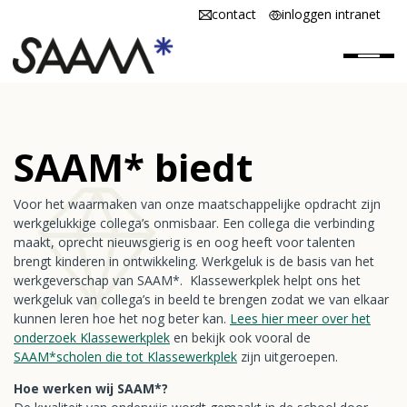
contact
inloggen intranet
Home
SAAM* biedt
SAAM* is
Voor het waarmaken van onze maatschappelijke opdracht zijn
SAAM* werken
werkgelukkige collega’s onmisbaar. Een collega die verbinding
maakt, oprecht nieuwsgierig is en oog heeft voor talenten
SAAM* scholen
brengt kinderen in ontwikkeling. Werkgeluk is de basis van het
werkgeverschap van SAAM*. Klassewerkplek helpt ons het
Vacatures
werkgeluk van collega’s in beeld te brengen zodat we van elkaar
kunnen leren hoe het nog beter kan.
Lees hier meer over het
onderzoek Klassewerkplek
en bekijk ook vooral de
SAAM*scholen die tot Klassewerkplek
zijn uitgeroepen.
Hoe werken wij SAAM*?