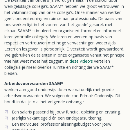
De kwaliteit van onderwijs wordt gemaakt in de school door
werkgelukkige collega’s. SAAM* hebben we groot vertrouwen in
het vakmanschap van onze collega’s. Onze manier van werken
geeft ondersteuning en ruimte aan professionals. De basis van
ons werken ligt in het voeren van ‘het goede’ gesprek met
elkaar. SAAM* stimuleert en organiseert formeel en informeel
leren voor alle collega’s. We leren en werken op basis van
respect en vertrouwen met hoge verwachtingen wederzijds.
Leren en lesgeven is persoonlijk. Diversiteit wordt gewaardeerd.
We gebruiken de talenten in onze organisatie vanuit het principe
‘wie het weet moet het zeggen’. In
deze video's
vertellen
collega's je meer over de ruimte en richting die we SAAM*
bieden.
Arbeidsvoorwaarden SAAM*
werken aan goed onderwijs doen we natuurlijk met goede
arbeidsvoorwaarden. We volgen de cao Primair Onderwijs. Dit
houdt in dat je o.a. het volgende ontvangt:
Een salaris passend bij jouw functie, opleiding en ervaring.
Jaarlijks vakantiegeld én een eindejaarsuitkering.
Een individueel professionaliseringsbudget voor jouw