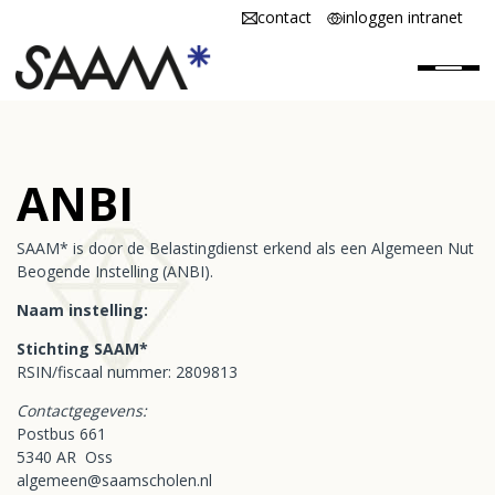
contact
inloggen intranet
Home
ANBI
SAAM* is
SAAM* is door de Belastingdienst erkend als een Algemeen Nut
SAAM* werken
Beogende Instelling (ANBI).
SAAM* scholen
Naam instelling:
Stichting SAAM*
Vacatures
RSIN/fiscaal nummer: 2809813
Contactgegevens:
Postbus 661
5340 AR Oss
algemeen@saamscholen.nl