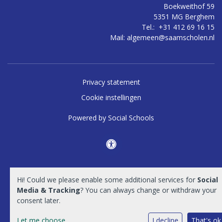
Boekweithof 59
5351 MG Berghem
Tel.:
+31 412 69 16 15
Mail:
algemeen@saamscholen.nl
Privacy statement
Cookie instellingen
Powered by
Social Schools
Hi! Could we please enable some additional services for
Social
Media & Tracking
? You can always change or withdraw your
consent later.
Let me choose
I decline
That's ok