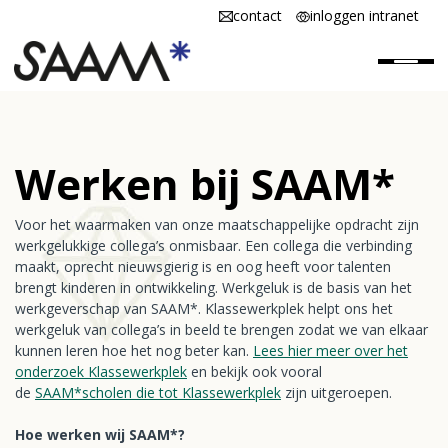
contact
inloggen intranet
Home
Werken bij SAAM*
SAAM* is
Voor het waarmaken van onze maatschappelijke opdracht zijn
SAAM* werken
werkgelukkige collega’s onmisbaar. Een collega die verbinding
maakt, oprecht nieuwsgierig is en oog heeft voor talenten
SAAM* scholen
brengt kinderen in ontwikkeling. Werkgeluk is de basis van het
werkgeverschap van SAAM*. Klassewerkplek helpt ons het
Vacatures
werkgeluk van collega’s in beeld te brengen zodat we van elkaar
kunnen leren hoe het nog beter kan.
Lees hier meer over het
onderzoek Klassewerkplek
en bekijk ook vooral
de
SAAM*scholen die tot Klassewerkplek
zijn uitgeroepen.
Hoe werken wij SAAM*?