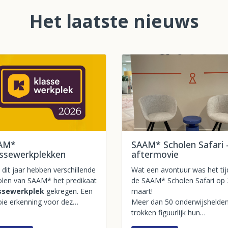
Het laatste nieuws
AM*
SAAM* Scholen Safari 
assewerkplekken
aftermovie
dit jaar hebben verschillende
Wat een avontuur was het ti
olen van SAAM* het predikaat
de SAAM* Scholen Safari op 
ssewerkplek
gekregen. Een
maart!
ie erkenning voor dez…
Meer dan 50 onderwijshelde
trokken figuurlijk hun…