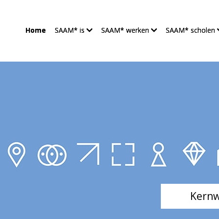
Home
SAAM* is
SAAM* werken
SAAM* scholen
SAAM* al
Kernw