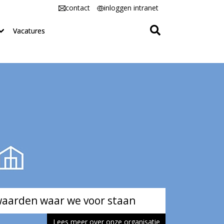
contact
inloggen intranet
Vacatures
s organisatie in één animatie
aarden waar we voor staan
Lees meer over onze organisatie
Bekijk de video