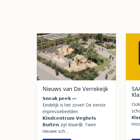
Nieuws van De Verrekeijk
SA
Kl
𝗦𝗻𝗲𝗮𝗸 𝗽𝗲𝗲𝗸 👀
Ook 
Eindelijk is het zover! De eerste
sch
impressiebeelden
Kla
𝗞𝗶𝗻𝗱𝗰𝗲𝗻𝘁𝗿𝘂𝗺 𝗩𝗲𝗴𝗵𝗲𝗹𝘀
moo
𝗕𝘂𝗶𝘁𝗲𝗻 zijn klaar🤩. Twee
nieuwe sch…