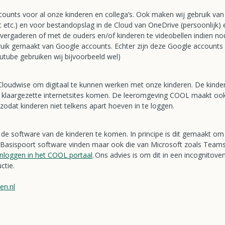
ounts voor al onze kinderen en collega’s. Ook maken wij gebruik van 
 etc.) en voor bestandopslag in de Cloud van OneDrive (persoonlijk
 vergaderen of met de ouders en/of kinderen te videobellen indien no
k gemaakt van Google accounts. Echter zijn deze Google accounts g
outube gebruiken wij bijvoorbeeld wel)
loudwise om digitaal te kunnen werken met onze kinderen. De kinder
 klaargezette internetsites komen. De leeromgeving COOL maakt ook
e zodat kinderen niet telkens apart hoeven in te loggen.
de software van de kinderen te komen. In principe is dit gemaakt om
e Basispoort software vinden maar ook die van Microsoft zoals Teams. 
Inloggen in het COOL portaa
l
. Ons advies is om dit in een incognitove
ctie.
en.nl