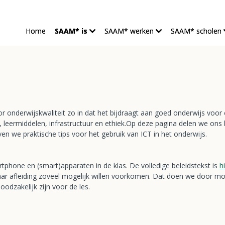
Home
SAAM* is
SAAM* werken
SAAM* scholen
T
r onderwijskwaliteit zo in dat het bijdraagt aan goed onderwijs voor
is, leermiddelen, infrastructuur en ethiek.Op deze pagina delen we ons
n we praktische tips voor het gebruik van ICT in het onderwijs.
tphone en (smart)apparaten in de klas. De volledige beleidstekst is
h
ar afleiding zoveel mogelijk willen voorkomen. Dat doen we door mobi
odzakelijk zijn voor de les.