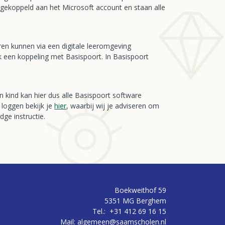
ekoppeld aan het Microsoft account en staan alle
en kunnen via een digitale leeromgeving
 een koppeling met Basispoort. In Basispoort
 kind kan hier dus alle Basispoort software
 loggen bekijk je
hier
, waarbij wij je adviseren om
ge instructie.
Boekweithof 59
5351 MG Berghem
Tel.:
+31 412 69 16 15
Mail:
algemeen@saamscholen.nl