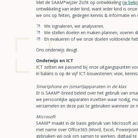
Met de SAAM*wijzer Zicht op ontwikkeling (
je beki
ontwikkeling van ieder kind, want ieder kind is o
we ons op feiten, gedegen kennis & informatie en 
We signaleren, we analyseren.
We stellen doelen en maken plannen, voeren di
En evalueren of we onze doelen voldoende he
Ons onderwijs deugt.
Onderwijs en ICT
ICT zetten we passend bij onze uitgangspunten voo
in balans is op de vijf ICT-bouwstenen: visie, kennis
Smartphone en (smart)apparaten in de klas
Er is SAAM*-breed beleid over het gebruik van smar
we persoonlijke apparaten inzetten waar nodig, ma
verzamelen en deze pas te gebruiken wanneer ze no
Microsoft
SAAM* maakt in de basis gebruik van Microsoft acc
met name over Office365 (Word, Excel, Powerpoint
gebruiken wij ook om samen te werken, digitaal te