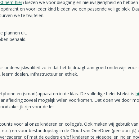
jkt hem hier
) kiezen we voor diepgang en nieuwsgierigheid en hebbe
nze opdracht en voor ieder kind bieden we een passende veilige plek
durven we te twijfelen.
e plannen uit.
bben behaald.
r onderwijskwaliteit zo in dat het bijdraagt aan goed onderwijs voor
, leermiddelen, infrastructuur en ethiek.
tphone en (smart)apparaten in de klas. De volledige beleidstekst is
h
ar afleiding zoveel mogelijk willen voorkomen. Dat doen we door mobi
odzakelijk zijn voor de les.
ounts voor al onze kinderen en collega’s. Ook maken wij gebruik van 
 etc.) en voor bestandopslag in de Cloud van OneDrive (persoonlijk
 vergaderen of met de ouders en/of kinderen te videobellen indien no