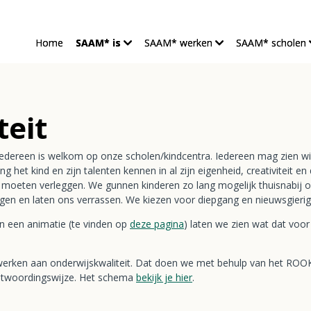
Home
SAAM* is
SAAM* werken
SAAM* scholen
teit
en is welkom op onze scholen/kindcentra. Iedereen mag zien wie hij o
et kind en zijn talenten kennen in al zijn eigenheid, creativiteit en 
 moeten verleggen. We gunnen kinderen zo lang mogelijk thuisnabij o
gen en laten ons verrassen. We kiezen voor diepgang en nieuwsgierig
In een animatie (te vinden op
deze pagina
) laten we zien wat dat voor
erken aan onderwijskwaliteit. Dat doen we met behulp van het ROO
ntwoordingswijze. Het schema
bekijk je hier
.