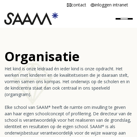
contact
inloggen intranet
Home
Organisatie
SAAM* is
Het kind is onze leidraad én ieder kind is onze opdracht. Het
SAAM* werken
werken met kinderen en de kwaliteitseisen die je daaraan stelt,
vormen samen ons kompas. Het onderwijs op de scholen en in
SAAM* scholen
de kindcentra staat dan ook centraal in ons speelveld
(organigram).
Vacatures
Elke school van SAAM* heeft de ruimte om invulling te geven
aan haar eigen schoolconcept of profilering. De directeur van de
school is verantwoordelijk voor het realiseren van de grondslag,
identiteit en resultaten op de eigen school. SAAM* is als
onderwijsbestuur verantwoordelijk voor de wijze waarop aan