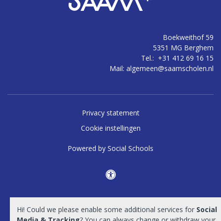
Boekweithof 59
5351 MG Berghem
Tel.:
+31 412 69 16 15
Mail:
algemeen@saamscholen.nl
Privacy statement
Cookie instellingen
Powered by
Social Schools
Hi! Could we please enable some additional services for
Social
Media & Tracking
? You can always change or withdraw your