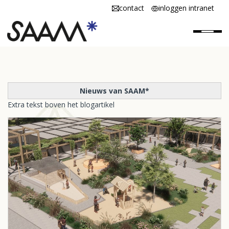
contact
inloggen intranet
Home
Nieuws van SAAM*
SAAM* is
Extra tekst boven het blogartikel
SAAM* werken
SAAM* scholen
Vacatures