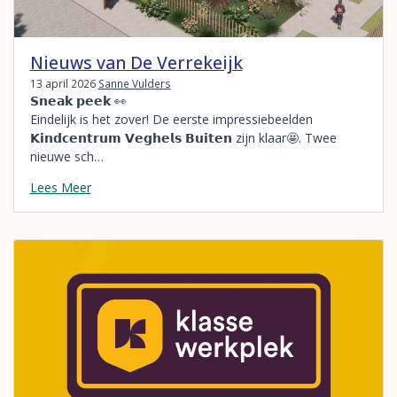
Nieuws van De Verrekeijk
13 april 2026
Sanne Vulders
𝗦𝗻𝗲𝗮𝗸 𝗽𝗲𝗲𝗸 👀
Eindelijk is het zover! De eerste impressiebeelden
𝗞𝗶𝗻𝗱𝗰𝗲𝗻𝘁𝗿𝘂𝗺 𝗩𝗲𝗴𝗵𝗲𝗹𝘀 𝗕𝘂𝗶𝘁𝗲𝗻 zijn klaar🤩. Twee
nieuwe sch…
Lees Meer