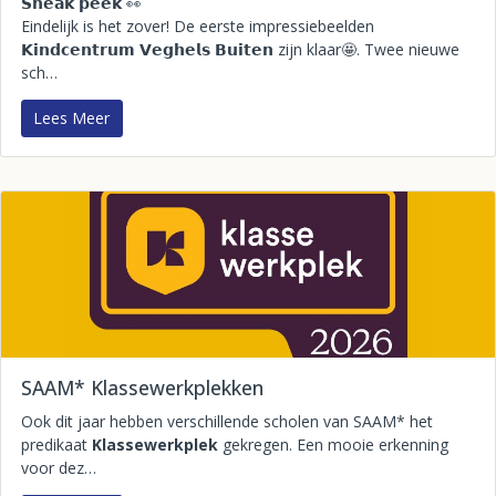
𝗦𝗻𝗲𝗮𝗸 𝗽𝗲𝗲𝗸 👀
Eindelijk is het zover! De eerste impressiebeelden
𝗞𝗶𝗻𝗱𝗰𝗲𝗻𝘁𝗿𝘂𝗺 𝗩𝗲𝗴𝗵𝗲𝗹𝘀 𝗕𝘂𝗶𝘁𝗲𝗻 zijn klaar🤩. Twee nieuwe
sch…
Lees Meer
SAAM* Klassewerkplekken
Ook dit jaar hebben verschillende scholen van SAAM* het
predikaat
Klassewerkplek
gekregen. Een mooie erkenning
voor dez…