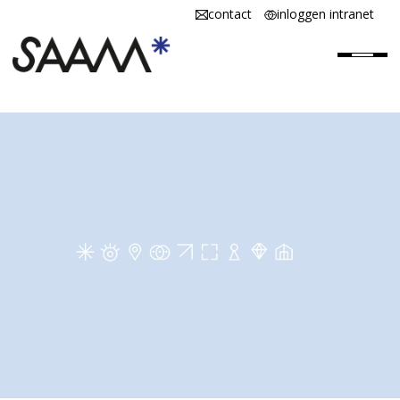
contact
inloggen intranet
Home
SAAM* is
SAAM* werken
SAAM* scholen
Vacatures