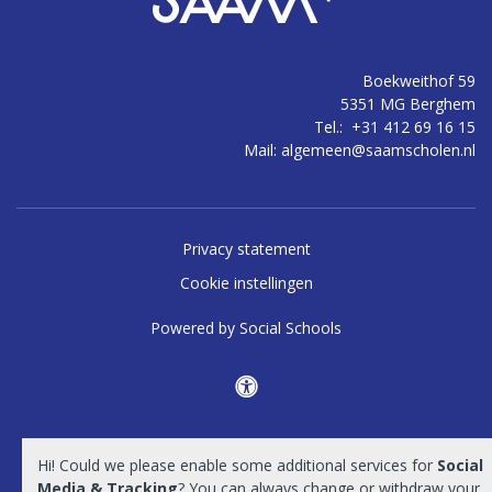
Boekweithof 59
5351 MG Berghem
Tel.:
+31 412 69 16 15
Mail:
algemeen@saamscholen.nl
Privacy statement
Cookie instellingen
Powered by
Social Schools
Hi! Could we please enable some additional services for
Social
Media & Tracking
? You can always change or withdraw your